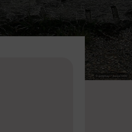
© pixabay / pasja1000