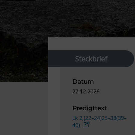
Steckbrief
Datum
27.12.2026
Predigttext
Lk 2,(22–24)25–38(39–
40)