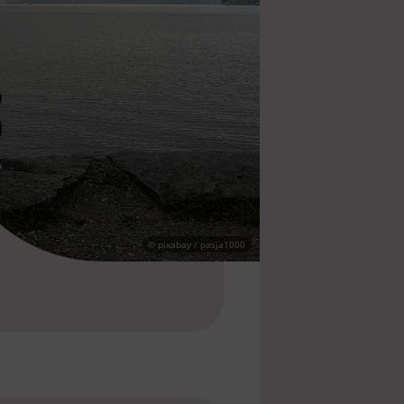
© pixabay / pasja1000