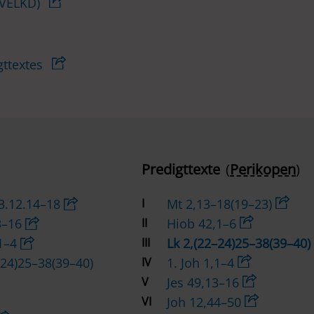
(VELKD)
gttextes
Predigttexte
(
Perikopen
)
–3.12.14–18
I
Mt 2,13–18(19–23)
3–16
II
Hiob 42,1–6
,1–4
III
Lk 2,(22–24)25–38(39–40)
–24)25–38(39–40)
IV
1. Joh 1,1–4
V
Jes 49,13–16
VI
Joh 12,44–50