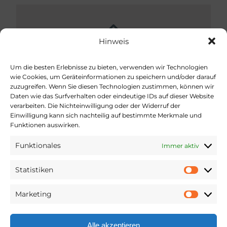
Hinweis
Um die besten Erlebnisse zu bieten, verwenden wir Technologien
wie Cookies, um Geräteinformationen zu speichern und/oder darauf
zuzugreifen. Wenn Sie diesen Technologien zustimmen, können wir
Kooperationspartner
Daten wie das Surfverhalten oder eindeutige IDs auf dieser Website
verarbeiten. Die Nichteinwilligung oder der Widerruf der
Kirchenjahr evangelisch bietet für alle Feiertage
Einwilligung kann sich nachteilig auf bestimmte Merkmale und
leicht auffindbar Liturgische Texte, Lieder und
Funktionen auswirken.
mehr – zum Lesen, Nachschlagen, Hören und
Funktionales
Immer aktiv
Entdecken. Eine Webseite der Evangelisch-
Lutherischen Kirche in Bayern (ELKB), der
Statistiken
Evangelisch-Lutherischen Kirche in
Statist
Norddeutschland (Nordkirche) und der
Marketing
Market
Vereinigten Evangelisch-Lutherischen Kirche
Deutschlands (VELKD).
Alle akzeptieren