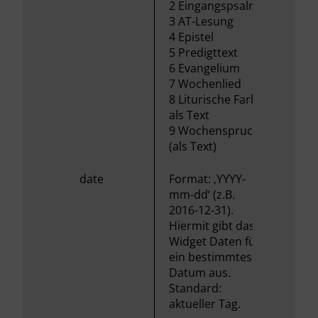
2 Eingangspsalm
3 AT-Lesung
4 Epistel
5 Predigttext
6 Evangelium
7 Wochenlied
8 Liturische Farbe
als Text
9 Wochenspruch
(als Text)
date
Format: ‚YYYY-
mm-dd‘ (z.B.
2016-12-31).
Hiermit gibt das
Widget Daten für
ein bestimmtes
Datum aus.
Standard:
aktueller Tag.