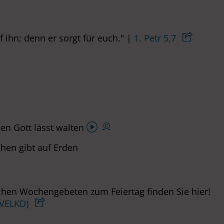
f ihn; denn er sorgt für euch." |
1. Petr 5,7
Audio-
©
en Gott lässt walten
Player
hen gibt auf Erden
hen Wochengebeten zum Feiertag finden Sie hier!
(VELKD)