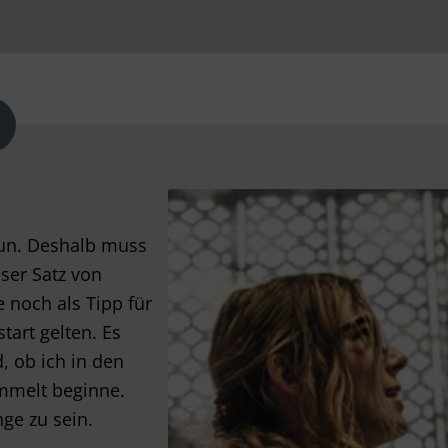
tun. Deshalb muss
eser Satz von
 noch als Tipp für
art gelten. Es
, ob ich in den
mmelt beginne.
nge zu sein.