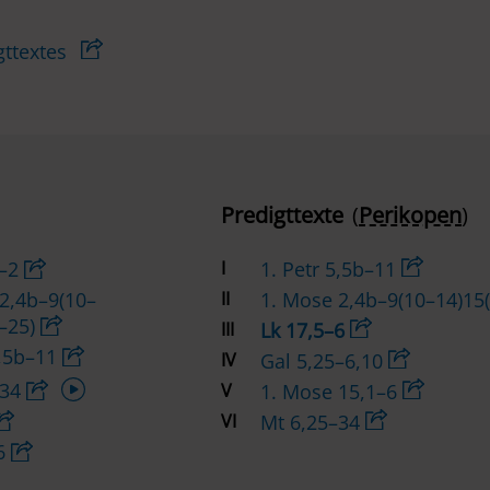
gttextes
Predigttexte
(
Perikopen
)
1–2
I
1. Petr 5,5b–11
2,4b–9(10–
II
1. Mose 2,4b–9(10–14)15
8–25)
III
Lk 17,5–6
5,5b–11
IV
Gal 5,25–6,10
Audio-
–34
V
1. Mose 15,1–6
Player
VI
Mt 6,25–34
–6