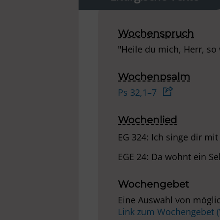
Wochenspruch
"Heile du mich, Herr, so 
Wochenpsalm
Ps 32,1–7
Wochenlied
EG 324: Ich singe dir m
EGE 24: Da wohnt ein Se
Wochengebet
Eine Auswahl von möglic
Link zum Wochengebet 