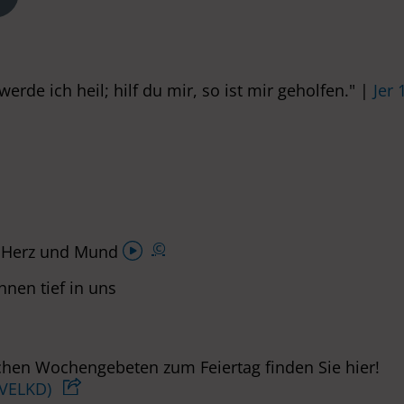
werde ich heil; hilf du mir, so ist mir geholfen." |
Jer
Audio-
©
it Herz und Mund
Player
hnen tief in uns
hen Wochengebeten zum Feiertag finden Sie hier!
(VELKD)