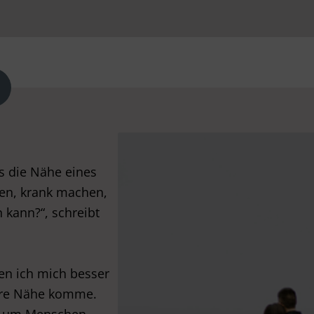
s die Nähe eines
n, krank machen,
 kann?“, schreibt
nen ich mich besser
ihre Nähe komme.
h um Menschen,