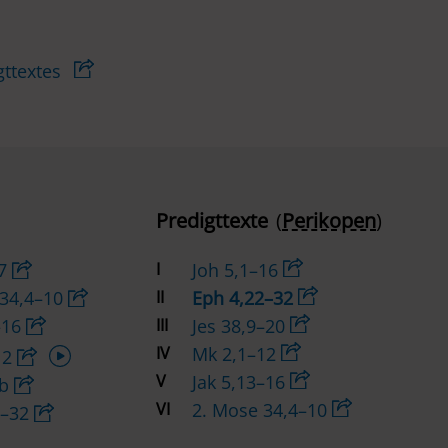
gttextes
Predigttexte
(
Perikopen
)
–7
I
Joh 5,1–16
 34,4–10
II
Eph 4,22–32
–16
III
Jes 38,9–20
Audio-
IV
Mk 2,1–12
12
Player
V
Jak 5,13–16
8b
VI
2. Mose 34,4–10
2–32