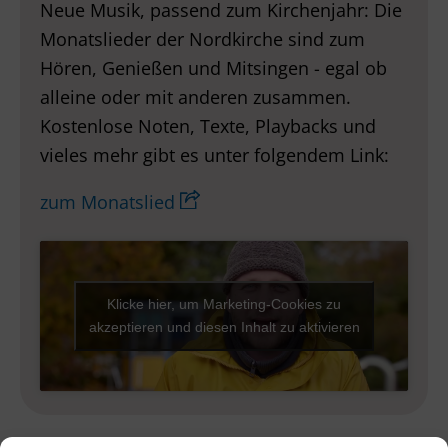
Neue Musik, passend zum Kirchenjahr: Die
Monatslieder der Nordkirche sind zum
Hören, Genießen und Mitsingen - egal ob
alleine oder mit anderen zusammen.
Kostenlose Noten, Texte, Playbacks und
vieles mehr gibt es unter folgendem Link:
zum Monatslied
Klicke hier, um Marketing-Cookies zu
akzeptieren und diesen Inhalt zu aktivieren