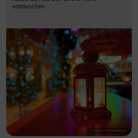
enttäuschen.
© iStock / RomanBabakin