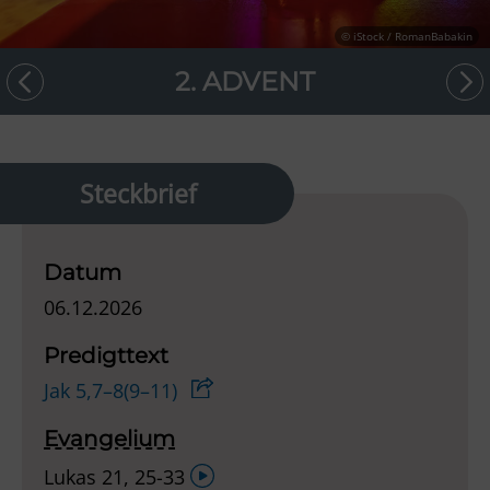
© iStock / RomanBabakin
2. ADVENT
Steckbrief
Datum
06.12.2026
Predigttext
Jak 5,7–8(9–11)
Evangelium
Audio-
Lukas 21, 25-33