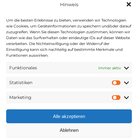
Hinweis
Um die besten Erlebnisse zu bieten, verwenden wir Technologien
wie Cookies, um Geräteinformationen zu speichern und/oder darauf
zuzugreifen. Wenn Sie diesen Technologien zustimmen, können wir
Daten wie das Surfverhalten oder eindeutige IDs auf dieser Website
Kooperationspartner
verarbeiten. Die Nichteinwilligung oder der Widerruf der
Kirchenjahr evangelisch bietet für alle Feiertage
Einwilligung kann sich nachteilig auf bestimmte Merkmale und
leicht auffindbar Liturgische Texte, Lieder und
Funktionen auswirken.
mehr – zum Lesen, Nachschlagen, Hören und
Funktionales
Immer aktiv
Entdecken. Eine Webseite der Evangelisch-
Lutherischen Kirche in Bayern (ELKB), der
Statistiken
Statist
Evangelisch-Lutherischen Kirche in
Norddeutschland (Nordkirche) und der
Marketing
Market
Vereinigten Evangelisch-Lutherischen Kirche
Deutschlands (VELKD).
Alle akzeptieren
Ablehnen