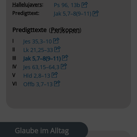
Player
Hallelujavers:
Ps 96, 13b
Predigttext:
Jak 5,7–8(9–11)
Predigttexte
(
Perikopen
)
I
Jes 35,3–10
II
Lk 21,25–33
III
Jak 5,7–8(9–11)
IV
Jes 63,15–64,3
V
Hld 2,8–13
VI
Offb 3,7–13
Glaube im Alltag