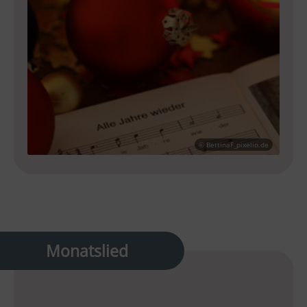
© BettinaF_pixelio.de
Monatslied