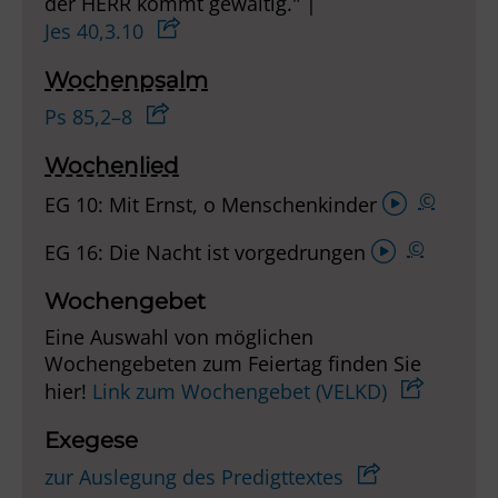
der HERR kommt gewaltig." |
Jes 40,3.10
Wochenpsalm
Ps 85,2–8
Wochenlied
Audio-
©
EG 10: Mit Ernst, o Menschenkinder
Player
Audio-
©
EG 16: Die Nacht ist vorgedrungen
Player
Wochengebet
Eine Auswahl von möglichen
Wochengebeten zum Feiertag finden Sie
hier!
Link zum Wochengebet (VELKD)
Exegese
zur Auslegung des Predigttextes