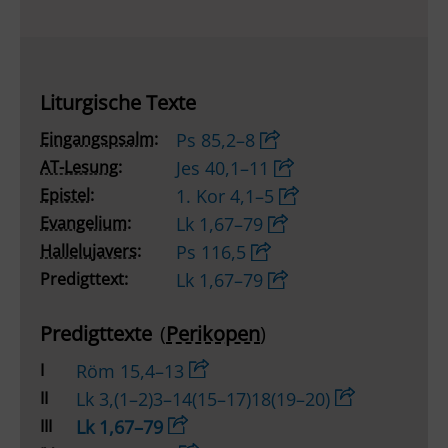
Liturgische Texte
Eingangspsalm:
Ps 85,2–8
AT-Lesung:
Jes 40,1–11
Epistel:
1. Kor 4,1–5
Evangelium:
Lk 1,67–79
Hallelujavers:
Ps 116,5
Predigttext:
Lk 1,67–79
Predigttexte
(
Perikopen
)
I
Röm 15,4–13
II
Lk 3,(1–2)3–14(15–17)18(19–20)
III
Lk 1,67–79