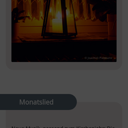
© Joachim Piephans
Monatslied