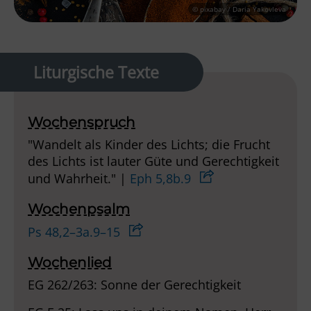
© pixabay / Daria Yakovleva
Liturgische Texte
Wochenspruch
"Wandelt als Kinder des Lichts; die Frucht
des Lichts ist lauter Güte und Gerechtigkeit
und Wahrheit." |
Eph 5,8b.9
Wochenpsalm
Ps 48,2–3a.9–15
Wochenlied
EG 262/263: Sonne der Gerechtigkeit