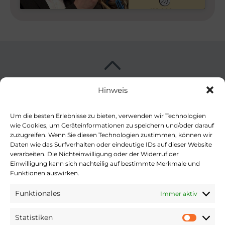
Hinweis
Kooperationspartner
Kirchenjahr evangelisch bietet für alle Feiertage
Um die besten Erlebnisse zu bieten, verwenden wir Technologien
wie Cookies, um Geräteinformationen zu speichern und/oder darauf
leicht auffindbar Liturgische Texte, Lieder und
zuzugreifen. Wenn Sie diesen Technologien zustimmen, können wir
mehr – zum Lesen, Nachschlagen, Hören und
Daten wie das Surfverhalten oder eindeutige IDs auf dieser Website
Entdecken. Eine Webseite der Evangelisch-
verarbeiten. Die Nichteinwilligung oder der Widerruf der
Einwilligung kann sich nachteilig auf bestimmte Merkmale und
Lutherischen Kirche in Bayern (ELKB), der
Funktionen auswirken.
Evangelisch-Lutherischen Kirche in
Norddeutschland (Nordkirche) und der
Funktionales
Immer aktiv
Vereinigten Evangelisch-Lutherischen Kirche
Statistiken
Deutschlands (VELKD).
Statist