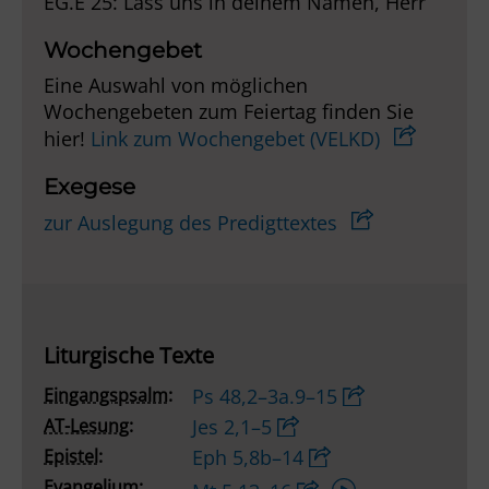
EG.E 25: Lass uns in deinem Namen, Herr
Wochengebet
Eine Auswahl von möglichen
Wochengebeten zum Feiertag finden Sie
hier!
Link zum Wochengebet (VELKD)
Exegese
zur Auslegung des Predigttextes
Liturgische Texte
Eingangspsalm:
Ps 48,2–3a.9–15
AT-Lesung:
Jes 2,1–5
Epistel:
Eph 5,8b–14
Audio-
Evangelium: