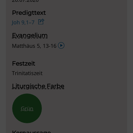
Predigttext
Joh 9,1–7
Evangelium
Audio-
Matthäus 5, 13-16
Player
Festzeit
Trinitatiszeit
Liturgische Farbe
Grün
Kernaussage