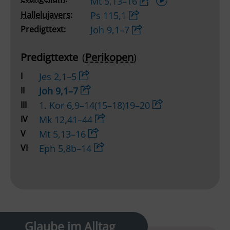
Mt 5,13–16
Player
Hallelujavers:
Ps 115,1
Predigttext:
Joh 9,1–7
Predigttexte
(
Perikopen
)
I
Jes 2,1–5
II
Joh 9,1–7
III
1. Kor 6,9–14(15–18)19–20
IV
Mk 12,41–44
V
Mt 5,13–16
VI
Eph 5,8b–14
Glaube im Alltag