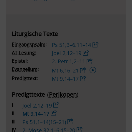
Liturgische Texte
Eingangspsalm:
Ps 51,3–6.11–14
AT-Lesung:
Joel 2,12–19
Epistel:
2. Petr 1,2–11
Audio-
Evangelium:
Mt 6,16–21
Player
Predigttext:
Mt 9,14–17
Predigttexte
(
Perikopen
)
I
Joel 2,12–19
II
Mt 9,14–17
III
Ps 51,1–14(15–21)
IV
2. Mose 32,1–6.15–20