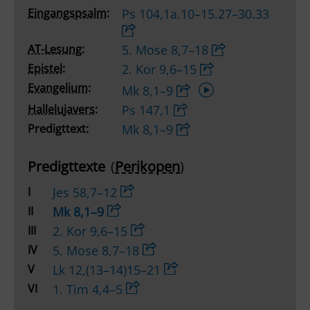
Eingangspsalm:
Ps 104,1a.10–15.27–30.33
AT-Lesung:
5. Mose 8,7–18
Epistel:
2. Kor 9,6–15
Audio-
Evangelium:
Mk 8,1–9
Player
Hallelujavers:
Ps 147,1
Predigttext:
Mk 8,1–9
Predigttexte
(
Perikopen
)
I
Jes 58,7–12
II
Mk 8,1–9
III
2. Kor 9,6–15
IV
5. Mose 8,7–18
V
Lk 12,(13–14)15–21
VI
1. Tim 4,4–5