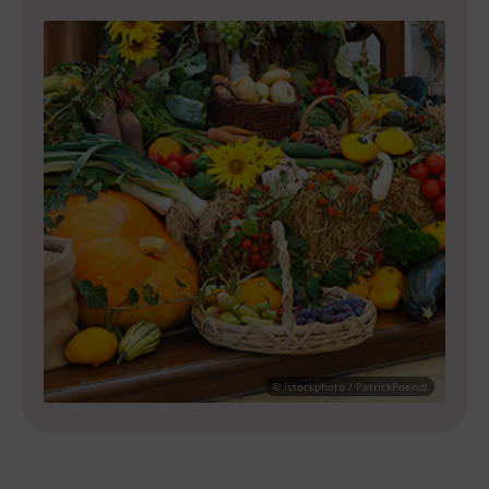
© istockphoto / PatrickPoendl