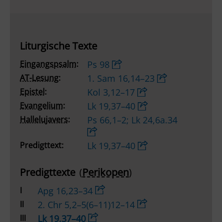
Liturgische Texte
Eingangspsalm:
Ps 98
AT-Lesung:
1. Sam 16,14–23
Epistel:
Kol 3,12–17
Evangelium:
Lk 19,37–40
Hallelujavers:
Ps 66,1–2; Lk 24,6a.34
Predigttext:
Lk 19,37–40
Predigttexte
(
Perikopen
)
I
Apg 16,23–34
II
2. Chr 5,2–5(6–11)12–14
III
Lk 19,37–40