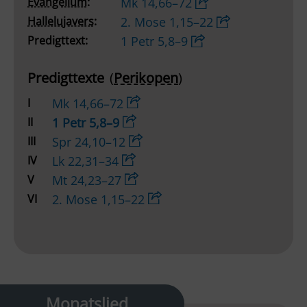
Evangelium:
Mk 14,66–72
Hallelujavers:
2. Mose 1,15–22
Predigttext:
1 Petr 5,8–9
Predigttexte
(
Perikopen
)
I
Mk 14,66–72
II
1 Petr 5,8–9
III
Spr 24,10–12
IV
Lk 22,31–34
V
Mt 24,23–27
VI
2. Mose 1,15–22
Monatslied