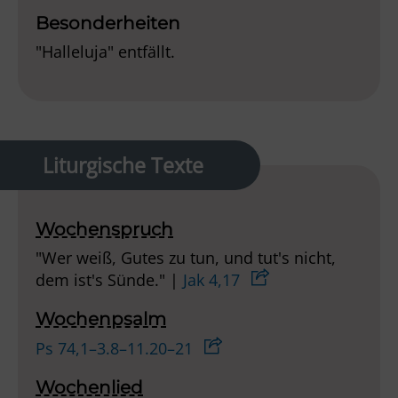
Besonderheiten
"Halleluja" entfällt.
Liturgische Texte
Wochenspruch
"Wer weiß, Gutes zu tun, und tut's nicht,
dem ist's Sünde." |
Jak 4,17
Wochenpsalm
Ps 74,1–3.8–11.20–21
Wochenlied