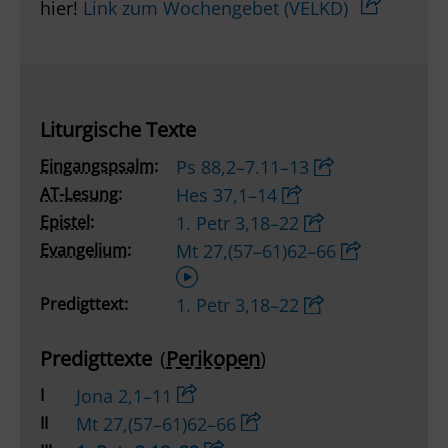
hier!
Link zum Wochengebet (VELKD)
Liturgische Texte
Eingangspsalm:
Ps 88,2–7.11–13
AT-Lesung:
Hes 37,1–14
Epistel:
1. Petr 3,18–22
Evangelium:
Mt 27,(57–61)62–66
Audio-
Player
Predigttext:
1. Petr 3,18–22
Predigttexte
(
Perikopen
)
I
Jona 2,1–11
II
Mt 27,(57–61)62–66